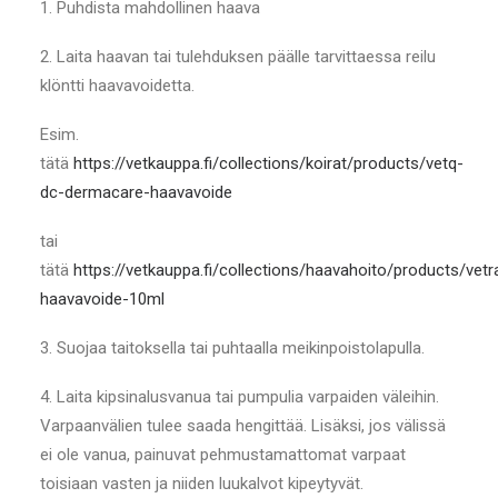
1. Puhdista mahdollinen haava
2. Laita haavan tai tulehduksen päälle tarvittaessa reilu
klöntti haavavoidetta.
Esim.
tätä
https://vetkauppa.fi/collections/koirat/products/vetq-
dc-dermacare-haavavoide
tai
tätä
https://vetkauppa.fi/collections/haavahoito/products/vetr
haavavoide-10ml
3. Suojaa taitoksella tai puhtaalla meikinpoistolapulla.
4. Laita kipsinalusvanua tai pumpulia varpaiden väleihin.
Varpaanvälien tulee saada hengittää. Lisäksi, jos välissä
ei ole vanua, painuvat pehmustamattomat varpaat
toisiaan vasten ja niiden luukalvot kipeytyvät.