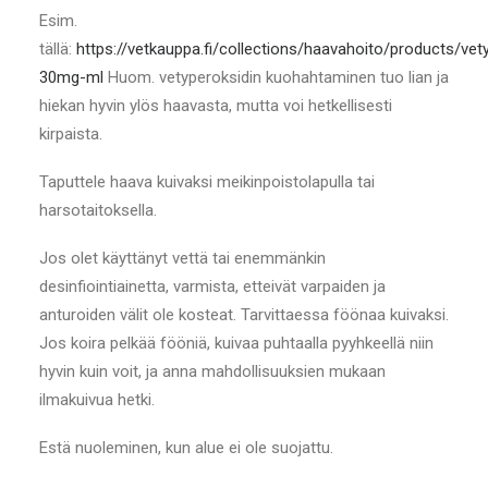
Esim.
tällä:
https://vetkauppa.fi/collections/haavahoito/products/vety
30mg-ml
Huom. vetyperoksidin kuohahtaminen tuo lian ja
hiekan hyvin ylös haavasta, mutta voi hetkellisesti
kirpaista.
Taputtele haava kuivaksi meikinpoistolapulla tai
harsotaitoksella.
Jos olet käyttänyt vettä tai enemmänkin
desinfiointiainetta, varmista, etteivät varpaiden ja
anturoiden välit ole kosteat. Tarvittaessa föönaa kuivaksi.
Jos koira pelkää fööniä, kuivaa puhtaalla pyyhkeellä niin
hyvin kuin voit, ja anna mahdollisuuksien mukaan
ilmakuivua hetki.
Estä nuoleminen, kun alue ei ole suojattu.