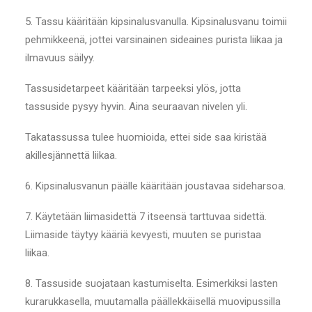
5. Tassu kääritään kipsinalusvanulla. Kipsinalusvanu toimii
pehmikkeenä, jottei varsinainen sideaines purista liikaa ja
ilmavuus säilyy.
Tassusidetarpeet kääritään tarpeeksi ylös, jotta
tassuside pysyy hyvin. Aina seuraavan nivelen yli.
Takatassussa tulee huomioida, ettei side saa kiristää
akillesjännettä liikaa.
6. Kipsinalusvanun päälle kääritään joustavaa sideharsoa.
7. Käytetään liimasidettä 7 itseensä tarttuvaa sidettä.
Liimaside täytyy kääriä kevyesti, muuten se puristaa
liikaa.
8. Tassuside suojataan kastumiselta. Esimerkiksi lasten
kurarukkasella, muutamalla päällekkäisellä muovipussilla