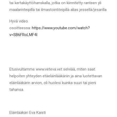
tai kertakäyttöhanskalla, jotka on kiinnitetty ranteen yli
maalarinteipillä tai ilmastointiteipillä alias jessellä/jesarilla.
Hyvä video
osoitteessa:
https://www.youtube.com/watch?
v=SB6FRoLMF4I
Etusivultamme www.veteva.vet selviää, miten saat
helpoiten yhteyden etäeläinlääkäriin ja aina luotettavan
eläinlääkärin arvion, oli huolesi kuinka suuri tai pieni
tahansa.
Eläinlääkäri Eva Kaisti