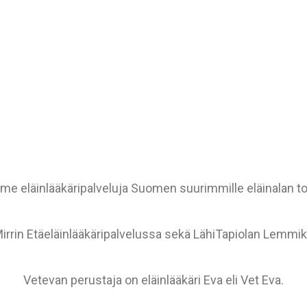
e eläinlääkäripalveluja Suomen suurimmille eläinalan toi
Mirrin Etäeläinlääkäripalvelussa sekä LähiTapiolan Lemmik
Vetevan perustaja on eläinlääkäri Eva eli Vet Eva.