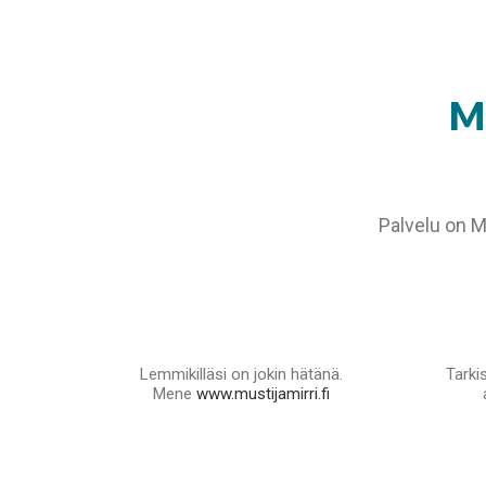
Mu
Palvelu on M
Lemmikilläsi on jokin hätänä.
Tarki
Mene
www.mustijamirri.fi