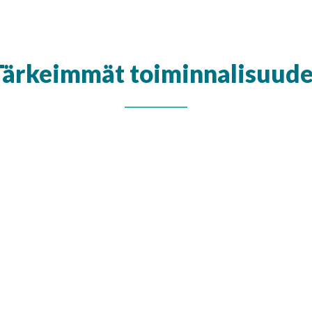
Tärkeimmät toiminnalisuude
Hyödyt:
Etäeläinlääkäri auttaa helpost
missä sinä olet:
kotona, mets
Asiointi on helppoa ja kiireet
Jokaista potilasta hoidetaan y
Aukioloaikojen puitteissa ei o
Saat laadukkaat kirjalliset ho