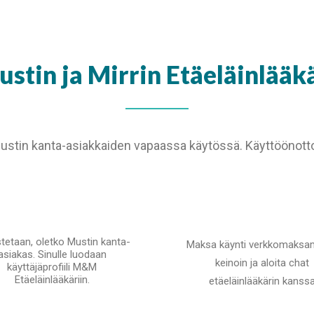
stin ja Mirrin Etäeläinlääk
ustin kanta-asiakkaiden vapaassa käytössä. Käyttöönott
stetaan, oletko Mustin kanta-
Maksa käynti verkkomaksa
asiakas. Sinulle luodaan
keinoin ja aloita chat
käyttäjäprofiili M&M
Etäeläinlääkäriin.
etäeläinlääkärin kanss