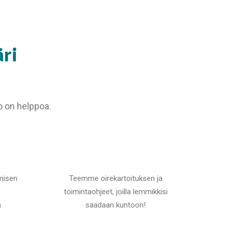
äri
o on helppoa.
misen
Teemme oirekartoituksen ja
toimintaohjeet, joilla lemmikkisi
a
saadaan kuntoon!