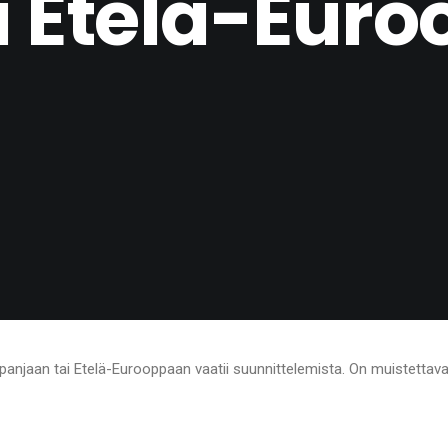
 Etelä-Eur
njaan tai Etelä-Eurooppaan vaatii suunnittelemista. On muistettava 