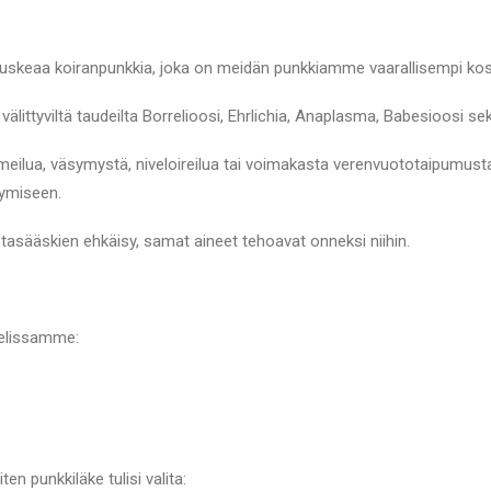
 ruskeaa koiranpunkkia, joka on meidän punkkiamme vaarallisempi ko
välittyviltä taudeilta Borrelioosi, Ehrlichia, Anaplasma, Babesioosi se
umeilua, väsymystä, niveloireilua tai voimakasta verenvuototaipumust
ymiseen.
tasääskien ehkäisy, samat aineet tehoavat onneksi niihin.
kkelissamme:
en punkkiläke tulisi valita: