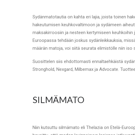
Sydänmatotautia on kahta eri lajia, joista toinen hak
hakeutumisen keuhkovaltimoon ja sydämeen aiheut
maksakirroosiin ja nesteen kertymiseen keuhkoihin ja
Euroopassa tehdään joskus sydänleikkauksia, missä ma
määrän matoja, voi siitä seurata elimistölle niin iso 
Suosittelen siis ehdottomasti ennaltaehkäistä sydän
Stronghold, Nexgard, Milbemax ja Advocate. Tuotteet
SILMÄMATO
Niin kutsuttu silmämato eli Thelazia on Etelä-Euro