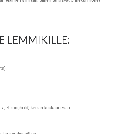
aan eläimen silmään. Siihen tehoavat onneksi monet
 LEMMIKILLE:
ta).
tra, Stronghold) kerran kuukaudessa.