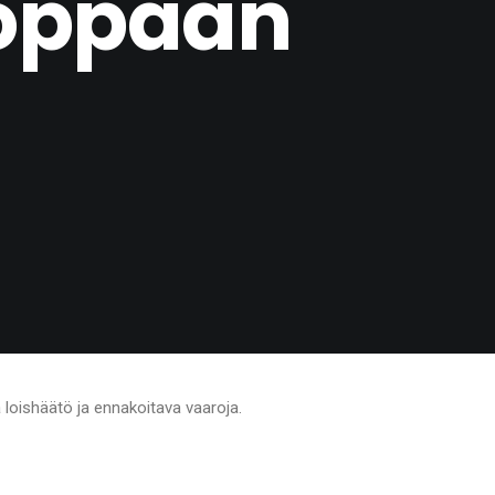
ooppaan
loishäätö ja ennakoitava vaaroja.