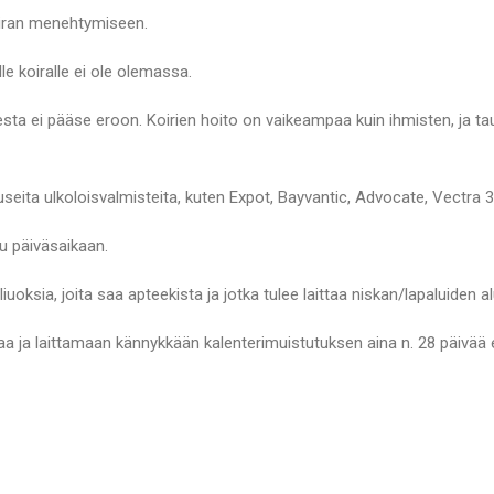
oiran menehtymiseen.
le koiralle ei ole olemassa.
sta ei pääse eroon. Koirien hoito on vaikeampaa kuin ihmisten, ja ta
ita ulkoloisvalmisteita, kuten Expot, Bayvantic, Advocate, Vectra 3D
lu päiväsaikaan.
liuoksia, joita saa apteekista ja jotka tulee laittaa niskan/lapaluiden 
 ja laittamaan kännykkään kalenterimuistutuksen aina n. 28 päivää e