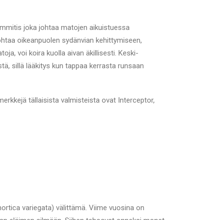
a immitis joka johtaa matojen aikuistuessa
taa oikeanpuolen sydänvian kehittymiseen,
, voi koira kuolla aivan äkillisesti. Keski-
ä, sillä lääkitys kun tappaa kerrasta runsaan
kkejä tällaisista valmisteista ovat Interceptor,
rtica variegata) välittämä. Viime vuosina on