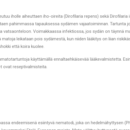
eutuu iholle aiheuttaen iho-oireita (Dirofilaria repens) sekä Dirofilari
taen pahimmassa tapauksessa sydämen vajaatoiminnan. Tartunta joh
 vatsaonteloon. Voimakkaassa infektiossa, jos sydän on täynnä matoja
toja leikataan pois sydämestä, kun niiden lääkitys on liian riskikäst
shokki että koira kuolee.
matotartuntoja käyttämällä ennaltaehkäisevää lääkevalmistetta. Esimer
 ovat reseptivalmisteita.
opassa endeemisenä esiintyvä nematodi, joka on hedelmähyttysen (Pho