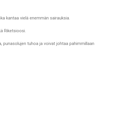
ska kantaa vielä enemmän sairauksia.
kä Riketsioosi.
a, punasolujen tuhoa ja voivat johtaa pahimmillaan