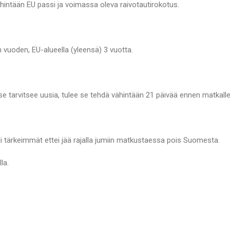
 vähintään EU passi ja voimassa oleva raivotautirokotus.
 vuoden, EU-alueella (yleensä) 3 vuotta.
se tarvitsee uusia, tulee se tehdä vähintään 21 päivää ennen matkalle
 eli tärkeimmät ettei jää rajalla jumiin matkustaessa pois Suomesta.
la.