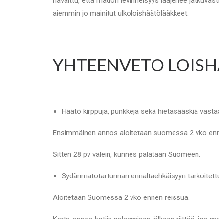
havaittu, että madon levinneisyys laajenee jatkuva
aiemmin jo mainitut ulkoloishäätölääkkeet.
YHTEENVETO LOISH
Häätö kirppuja, punkkeja sekä hietasääskiä vastaa
Ensimmäinen annos aloitetaan suomessa 2 vko enn
Sitten 28 pv välein, kunnes palataan Suomeen.
Sydänmatotartunnan ennaltaehkäisyyn tarkoitettu
Aloitetaan Suomessa 2 vko ennen reissua.