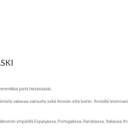
SKI
lemmikkiä pistä hietasääski.
imistä vakavaa sairautta sekä ihmisiin että koiriin. Ihmisillä leishman
 Välimeren ympärillä Espanjassa, Portugalissa, Ranskassa, Italiassa, Kr