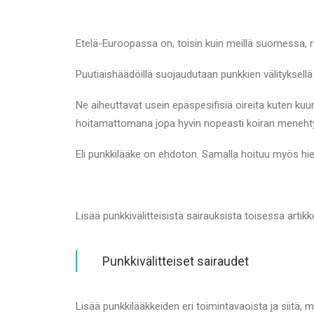
Etelä-Euroopassa on, toisin kuin meillä suomessa,
Puutiaishäädöillä suojaudutaan punkkien välityksellä 
Ne aiheuttavat usein epäspesifisiä oireita kuten ku
hoitamattomana jopa hyvin nopeasti koiran meneht
Eli punkkilääke on ehdoton. Samalla hoituu myös hie
Lisää punkkivälitteisistä sairauksista toisessa arti
Punkkivälitteiset sairaudet
Lisää punkkilääkkeiden eri toimintavaoista ja siitä, mit