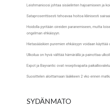
Leishmanioosi johtaa sisäelinten hajoamiseen ja k
Sataprosenttisesti tehoavaa hoitoa kliinisesti sairaal
Hoidolla pyritään oireiden paranemiseen, mutta loise
ongelman ehkäisyyn.
Hietasääskien puremien ehkäisyyn voidaan käyttää use
Ulkoilua on hyvä välttää hämärällä ja painottaa ulkoi
Expot ja Bayvantic ovat reseptivapaita paikallisvalelu
Suosittelen aloittamaan lääkkeen 2 vko ennen matkaa
SYDÄNMATO