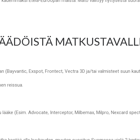
sti kauemmaksi Etelä-Euroopan maista. Mato välittyy hyttysestä suor
ÄÄDÖISTÄ MATKUSTAVALLE
n (Bayvantic, Exspot, Frontect, Vectra 3D ja/tai valmisteet suun kaut
en reissua.
 lääke (Esim. Advocate, Interceptor, Milbemax, Milpro, Nexcard spec