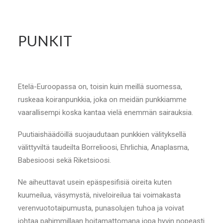
PUNKIT
Etelä-Euroopassa on, toisin kuin meillä suomessa,
ruskeaa koiranpunkkia, joka on meidän punkkiamme
vaarallisempi koska kantaa vielä enemmän sairauksia.
Puutiaishäädöillä suojaudutaan punkkien välityksellä
välittyviltä taudeilta Borrelioosi, Ehrlichia, Anaplasma,
Babesioosi sekä Riketsioosi.
Ne aiheuttavat usein epäspesifisiä oireita kuten
kuumeilua, väsymystä, niveloireilua tai voimakasta
verenvuototaipumusta, punasolujen tuhoa ja voivat
johtaa pahimmillaan hoitamattomana jopa hyvin nopeasti