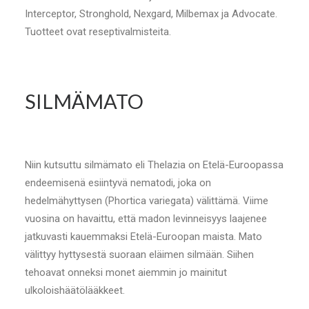
Interceptor, Stronghold, Nexgard, Milbemax ja Advocate.
Tuotteet ovat reseptivalmisteita.
SILMÄMATO
Niin kutsuttu silmämato eli Thelazia on Etelä-Euroopassa
endeemisenä esiintyvä nematodi, joka on
hedelmähyttysen (Phortica variegata) välittämä. Viime
vuosina on havaittu, että madon levinneisyys laajenee
jatkuvasti kauemmaksi Etelä-Euroopan maista. Mato
välittyy hyttysestä suoraan eläimen silmään. Siihen
tehoavat onneksi monet aiemmin jo mainitut
ulkoloishäätölääkkeet.