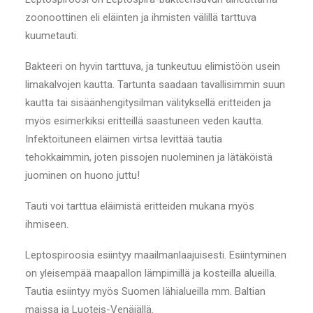
zoonoottinen eli eläinten ja ihmisten välillä tarttuva
kuumetauti.
Bakteeri on hyvin tarttuva, ja tunkeutuu elimistöön usein
limakalvojen kautta. Tartunta saadaan tavallisimmin suun
kautta tai sisäänhengitysilman välityksellä eritteiden ja
myös esimerkiksi eritteillä saastuneen veden kautta.
Infektoituneen eläimen virtsa levittää tautia
tehokkaimmin, joten pissojen nuoleminen ja lätäköistä
juominen on huono juttu!
Tauti voi tarttua eläimistä eritteiden mukana myös
ihmiseen.
Leptospiroosia esiintyy maailmanlaajuisesti. Esiintyminen
on yleisempää maapallon lämpimillä ja kosteilla alueilla.
Tautia esiintyy myös Suomen lähialueilla mm. Baltian
maissa ja Luoteis-Venäjällä.