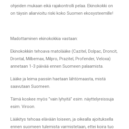
ohjeiden mukaan eikä rajakontrolli pelaa. Ekinokokki on
on täysin aliarvioitu riski koko Suomen ekosysteemille!
Madottaminen ekinokokkia vastaan:
Ekinokokkiin tehoava matolääke (Cazitel, Dolpac, Droncit,
Drontal, Milbemax, Milpro, Prazitel, Profender, Veloxa)
annetaan 1-3 päivää ennen Suomeen palaamista.
Lääke ja leima passiin haetaan lähtömaasta, mistä
saavutaan Suomeen.
Tämä koskee myös ”vain lyhyitä” esim. näyttelyreissuja
esim. Viroon.
Lääkitys tehoaa elävään loiseen, ja oikealla ajoituksella
ennen suomeen tulemista varmistetaan, ettei koira tuo