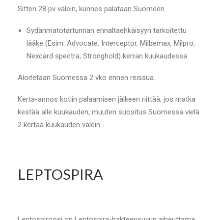
Sitten 28 pv välein, kunnes palataan Suomeen.
Sydänmatotartunnan ennaltaehkäisyyn tarkoitettu
lääke (Esim. Advocate, Interceptor, Milbemax, Milpro,
Nexcard spectra, Stronghold) kerran kuukaudessa.
Aloitetaan Suomessa 2 vko ennen reissua.
Kerta-annos kotiin palaamisen jälkeen riittää, jos matka
kestää alle kuukauden, muuten suositus Suomessa vielä
2 kertaa kuukauden välein.
LEPTOSPIRA
Leptospiroosi on Leptospira-bakteerisuvun aiheuttama