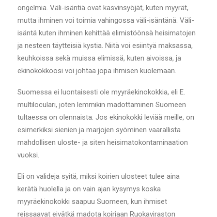
ongelmia. Väli-isäntiä ovat kasvinsyöjät, kuten myyrät,
mutta ihminen voi toimia vahingossa väli-isäntänä. Väli-
isäntä kuten ihminen kehittää elimistöönsä heisimatojen
ja nesteen täytteisiä kystia. Niitä voi esiintyä maksassa,
keuhkoissa sekä muissa elimissä, kuten aivoissa, ja
ekinokokkoosi voi johtaa jopa ihmisen kuolemaan.
Suomessa ei luontaisesti ole myyräekinokokkia, eli E.
multiloculari, joten lemmikin madottaminen Suomeen
tultaessa on olennaista. Jos ekinokokki leviää meille, on
esimerkiksi sienien ja marjojen syöminen vaarallista
mahdollisen uloste- ja siten heisimatokontaminaation
vuoksi.
Eli on valideja syitä, miksi koirien ulosteet tulee aina
kerätä huolella ja on vain ajan kysymys koska
myyräekinokokki saapuu Suomeen, kun ihmiset
reissaavat eivätkä madota koiriaan Ruokaviraston