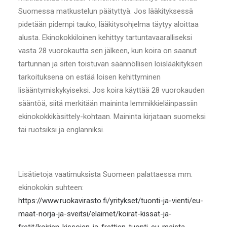
Suomessa matkustelun päätyttyä. Jos lääkityksessä
pidetään pidempi tauko, lääkitysohjelma täytyy aloittaa
alusta. Ekinokokkiloinen kehittyy tartuntavaaralliseksi
vasta 28 vuorokautta sen jälkeen, kun koira on saanut
tartunnan ja siten toistuvan säännöllisen loislääkityksen
tarkoituksena on estää loisen kehittyminen
lisääntymiskykyiseksi. Jos koira käyttää 28 vuorokauden
sääntöä, siitä merkitään maininta lemmikkieläinpassiin
ekinokokkikäsittely-kohtaan. Maininta kirjataan suomeksi
tai ruotsiksi ja englanniksi.
Lisätietoja vaatimuksista Suomeen palattaessa mm.
ekinokokin suhteen:
https://www.ruokavirasto.fi/yritykset/tuonti-ja-vienti/eu-
maat-norja-ja-sveitsi/elaimet/koirat-kissat-ja-