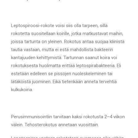
Leptospiroosi-rokote voisi siis olla tarpeen, sillä
rokotetta suositellaan koirille, jotka matkustavat maihin,
joissa tartunta on yleinen. Rokotus antaa suojaa kliinistä
tautia vastaan, mutta ei estä mahdollista bakteerin
kantajuuden kehittymistä. Tartunnan saanut koira voi
rokotuksesta huolimatta erittää leptospirabakteeria. Eli
estetään edelleen se pissojen nuoleskeleminen tai
lätäköistä juominen. Eikä tietenkään anneta tervehtiä
kulkukoiria.
Perusimmunisointiin tarvitaan kaksi rokotusta 2–4 viikon
välein. Tehosterokotus annetaan vuosittain.