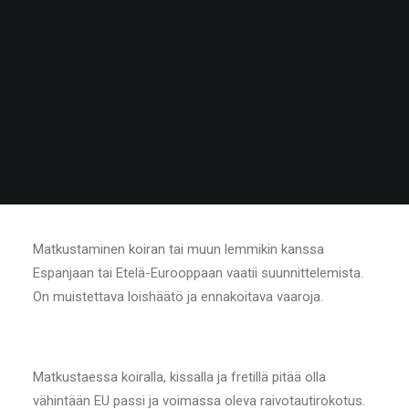
Matkustaminen koiran tai muun lemmikin kanssa
Espanjaan tai Etelä-Eurooppaan vaatii suunnittelemista.
On muistettava loishäätö ja ennakoitava vaaroja.
Matkustaessa koiralla, kissalla ja fretillä pitää olla
vähintään EU passi ja voimassa oleva raivotautirokotus.