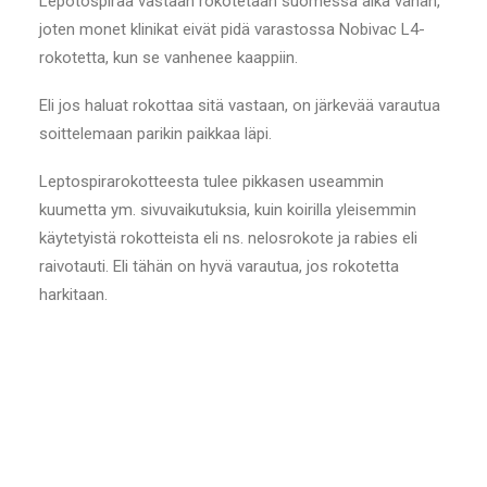
Lepotospiraa vastaan rokotetaan suomessa aika vähän,
joten monet klinikat eivät pidä varastossa Nobivac L4-
rokotetta, kun se vanhenee kaappiin.
Eli jos haluat rokottaa sitä vastaan, on järkevää varautua
soittelemaan parikin paikkaa läpi.
Leptospirarokotteesta tulee pikkasen useammin
kuumetta ym. sivuvaikutuksia, kuin koirilla yleisemmin
käytetyistä rokotteista eli ns. nelosrokote ja rabies eli
raivotauti. Eli tähän on hyvä varautua, jos rokotetta
harkitaan.