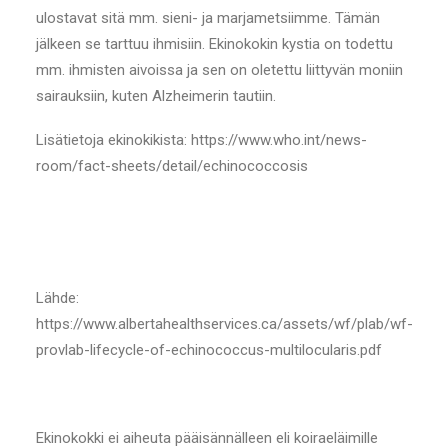
ulostavat sitä mm. sieni- ja marjametsiimme. Tämän
jälkeen se tarttuu ihmisiin. Ekinokokin kystia on todettu
mm. ihmisten aivoissa ja sen on oletettu liittyvän moniin
sairauksiin, kuten Alzheimerin tautiin.
Lisätietoja ekinokikista: https://www.who.int/news-
room/fact-sheets/detail/echinococcosis
Lähde:
https://www.albertahealthservices.ca/assets/wf/plab/wf-
provlab-lifecycle-of-echinococcus-multilocularis.pdf
Ekinokokki ei aiheuta pääisännälleen eli koiraeläimille