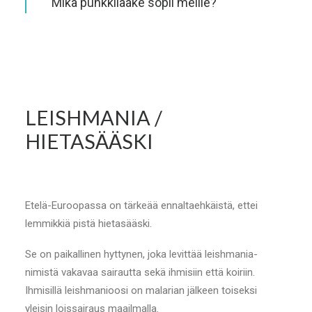
Mikä punkkilääke sopii meille?
LEISHMANIA /
HIETASÄÄSKI
Etelä-Euroopassa on tärkeää ennaltaehkäistä, ettei
lemmikkiä pistä hietasääski.
Se on paikallinen hyttynen, joka levittää leishmania-
nimistä vakavaa sairautta sekä ihmisiin että koiriin.
Ihmisillä leishmanioosi on malarian jälkeen toiseksi
yleisin loissairaus maailmalla.