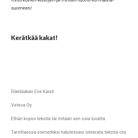
fretit/koirien-kissojen-ja-frettien-tuonti-eu-maista-
suomeen/
Kerätkää kakat!
Eläinlääkäri Eva Kaisti
Veteva Oy
Ethän kopioi tekstiä tai mitään sen osia luvatta.
Tarvittaessa esimerkiksi halutessasi siteerata tekstiä ota