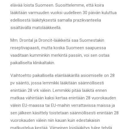
elävää loista Suomeen. Suosittelemme, että koira
lääkitään varmuuden vuoksi uudelleen 30 päivän kuluttua
edellisestä lääkityksestä samalla prazikvanteelia
sisältävällä matolääkkeellä.
Mm. Drontal ja Droncit-lääkkeitä saa Suomestakin
reseptivapaasti, mutta koska Suomeen saapuessa
vaaditaan kumminkin merkintä passiin, voi sen ostaa
paikalliselta klinikaltakin.
Vaihtoehto paikallisella eläinlääkärillä asioimiselle on 28
pv sääntö, jossa lemmikki lääkitään säännöllisesti
enintään 28 vrk välein. Lemmikki pitää lääkitä ennen
matkaa vähintään kaksi kertaa enintään 28 vuorokauden
välein EU-maassa tai EU-maihin verrattavissa maissa ja
sen jälkeen käsittely toistetaan säännöllisesti enintään 28
vuorokauden välein niin kauan kuin edestakaisin
matkustelua kestää. Viimeinen loislääkitys tulee tehdä