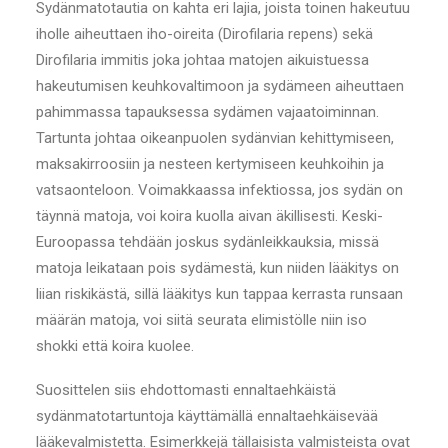
Sydänmatotautia on kahta eri lajia, joista toinen hakeutuu
iholle aiheuttaen iho-oireita (Dirofilaria repens) sekä
Dirofilaria immitis joka johtaa matojen aikuistuessa
hakeutumisen keuhkovaltimoon ja sydämeen aiheuttaen
pahimmassa tapauksessa sydämen vajaatoiminnan.
Tartunta johtaa oikeanpuolen sydänvian kehittymiseen,
maksakirroosiin ja nesteen kertymiseen keuhkoihin ja
vatsaonteloon. Voimakkaassa infektiossa, jos sydän on
täynnä matoja, voi koira kuolla aivan äkillisesti. Keski-
Euroopassa tehdään joskus sydänleikkauksia, missä
matoja leikataan pois sydämestä, kun niiden lääkitys on
liian riskikästä, sillä lääkitys kun tappaa kerrasta runsaan
määrän matoja, voi siitä seurata elimistölle niin iso
shokki että koira kuolee.
Suosittelen siis ehdottomasti ennaltaehkäistä
sydänmatotartuntoja käyttämällä ennaltaehkäisevää
lääkevalmistetta. Esimerkkejä tällaisista valmisteista ovat