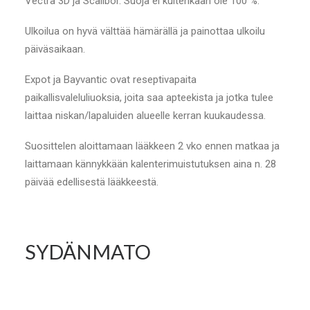
Vectra 3D ja Scalibor. Suoja ei kuitenkaan ole 100 %.
Ulkoilua on hyvä välttää hämärällä ja painottaa ulkoilu
päiväsaikaan.
Expot ja Bayvantic ovat reseptivapaita
paikallisvaleluliuoksia, joita saa apteekista ja jotka tulee
laittaa niskan/lapaluiden alueelle kerran kuukaudessa.
Suosittelen aloittamaan lääkkeen 2 vko ennen matkaa ja
laittamaan kännykkään kalenterimuistutuksen aina n. 28
päivää edellisestä lääkkeestä.
SYDÄNMATO