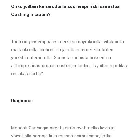
Onko joillain koiraroduilla suurempi riski sairastua
Cushingin tautiin?
Tauti on yleisempää esimerkiksi mäyräkoirilla, villakoirilla,
maltankoirilla, bichoneilla ja joillain terriereillä, kuten
yorkshirenterriereillä. Suurista roduista bokseri on
alttiimpi sairastumaan cushingin tautiin. Tyypillinen potilas
on iäkäs narttu*.
Diagnoosi
Monasti Cushingin oireet koirilla ovat melko lieviä ja
voivat olla samoja kuin muissa sairauksissa, jotka