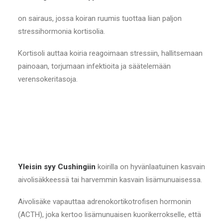
on sairaus, jossa koiran ruumis tuottaa liian paljon
stressihormonia kortisolia.
Kortisoli auttaa koiria reagoimaan stressiin, hallitsemaan
painoaan, torjumaan infektioita ja säätelemään
verensokeritasoja.
Yleisin syy Cushingiin
koirilla on hyvänlaatuinen kasvain
aivolisäkkeessä tai harvemmin kasvain lisämunuaisessa.
Aivolisäke vapauttaa adrenokortikotrofisen hormonin
(ACTH), joka kertoo lisämunuaisen kuorikerrokselle, että