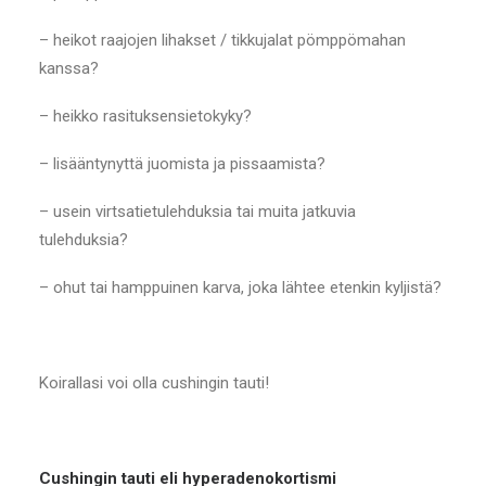
– heikot raajojen lihakset / tikkujalat pömppömahan
kanssa?
– heikko rasituksensietokyky?
– lisääntynyttä juomista ja pissaamista?
– usein virtsatietulehduksia tai muita jatkuvia
tulehduksia?
– ohut tai hamppuinen karva, joka lähtee etenkin kyljistä?
Koirallasi voi olla cushingin tauti!
Cushingin tauti eli hyperadenokortismi