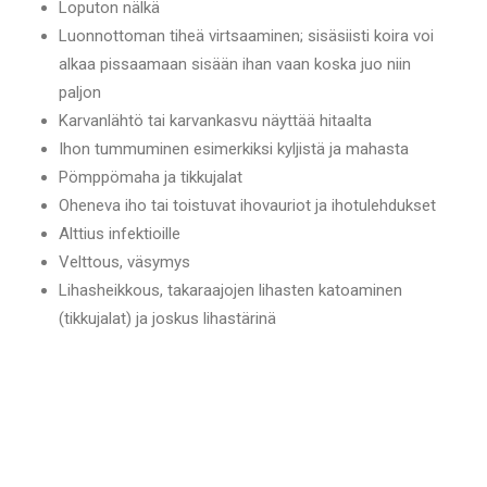
Loputon nälkä
Luonnottoman tiheä virtsaaminen; sisäsiisti koira voi
alkaa pissaamaan sisään ihan vaan koska juo niin
paljon
Karvanlähtö tai karvankasvu näyttää hitaalta
Ihon tummuminen esimerkiksi kyljistä ja mahasta
Pömppömaha ja tikkujalat
Oheneva iho tai toistuvat ihovauriot ja ihotulehdukset
Alttius infektioille
Velttous, väsymys
Lihasheikkous, takaraajojen lihasten katoaminen
(tikkujalat) ja joskus lihastärinä