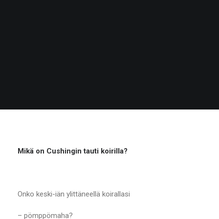
Mikä on Cushingin tauti koirilla?
Onko keski-iän ylittäneellä koirallasi
– pömppömaha?