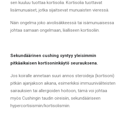
sen kuuluu tuottaa kortisolia. Kortisolia tuottavat
lisämunuaiset, jotka sijaitsevat munuaisten vieressä.
Näin ongelma joko aivolisäkkeessä tai isämunuaisessa
johtaa samaan ongelmaan, liialliseen kortisoliin.
Sekundäärinen cushing syntyy yleisimmin
pitkäaikaisen kortisoninkäytö seurauksena.
Jos koiralle annetaan suuri annos steroideja (kortisoni)
pitkän ajanjakson aikana, esimerkiksi immuuniväliteisten
sairauksien tai allergioiden hoitoon, tämä voi johtaa
myös Cushingin taudin oireisiin, sekundääriseen
hypercortisismiin/kortisolismiin.