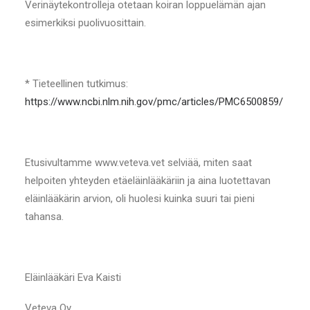
Verinäytekontrolleja otetaan koiran loppuelämän ajan
esimerkiksi puolivuosittain.
* Tieteellinen tutkimus:
https://www.ncbi.nlm.nih.gov/pmc/articles/PMC6500859/
Etusivultamme www.veteva.vet selviää, miten saat
helpoiten yhteyden etäeläinlääkäriin ja aina luotettavan
eläinlääkärin arvion, oli huolesi kuinka suuri tai pieni
tahansa.
Eläinlääkäri Eva Kaisti
Veteva Oy