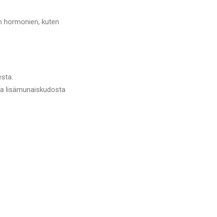
n hormonien, kuten
sta.
a lisämunaiskudosta