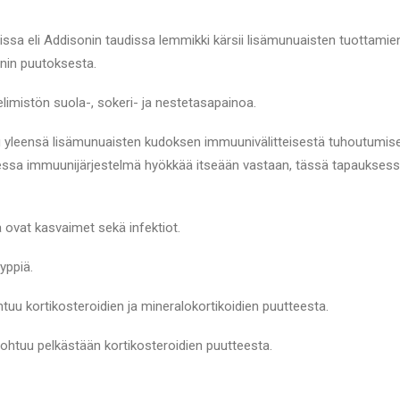
ssa eli Addisonin taudissa lemmikki kärsii lisämunuaisten tuottamie
onin puutoksesta.
limistön suola-, sokeri- ja nestetasapainoa.
uu yleensä lisämunuaisten kudoksen immuunivälitteisestä tuhoutumise
ssa immuunijärjestelmä hyökkää itseään vastaan, tässä tapauksess
ä ovat kasvaimet sekä infektiot.
yppiä.
htuu kortikosteroidien ja mineralokortikoidien puutteesta.
johtuu pelkästään kortikosteroidien puutteesta.