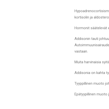
Hypoadrenocortisismi
kortisolin ja aldoster
Hormonit säätelevät e
Addisonin tauti joht
Autoimmuunisairaude
vastaan.
Muita harvinaisia syit
Addisonia on kahta ty
Tyyppillinen muoto jo
Epätyypillinen muoto 