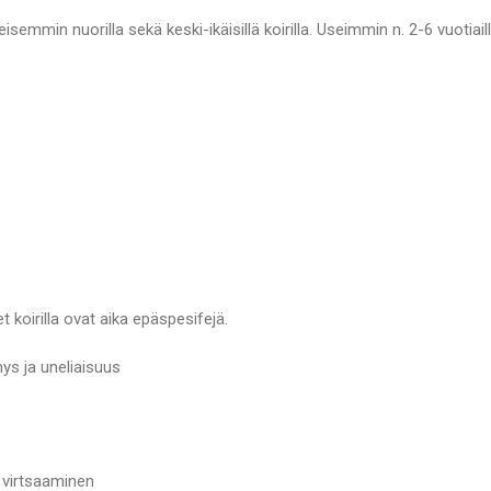
semmin nuorilla sekä keski-ikäisillä koirilla. Useimmin n. 2-6 vuotiaill
t koirilla ovat aika epäspesifejä.
ys ja uneliaisuus
a virtsaaminen