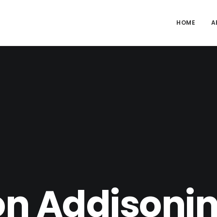
HOME
A
n Addisonin