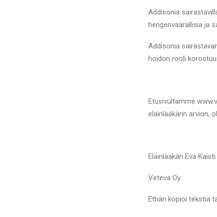
Addisonia sairastavill
hengenvaarallisia ja s
Addisonia sairastavan
hoidon rooli korostuu
Etusivultamme www.vet
eläinlääkärin arvion, o
Eläinlääkäri Eva Kaisti
Veteva Oy
Ethän kopioi tekstiä t