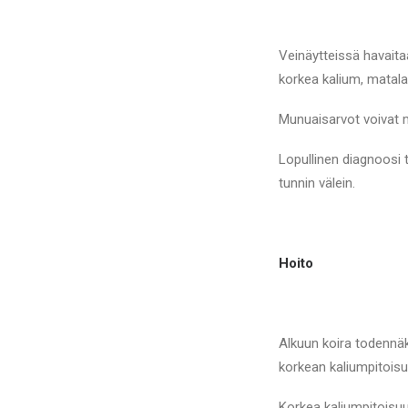
Veinäytteissä havaita
korkea kalium, matala
Munuaisarvot voivat 
Lopullinen diagnoosi 
tunnin välein.
Hoito
Alkuun koira todennäk
korkean kaliumpitoisu
Korkea kaliumpitoisuu