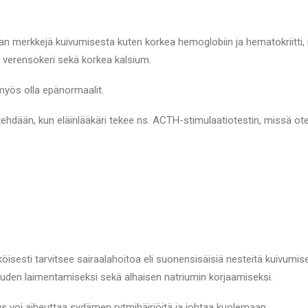
an merkkejä kuivumisesta kuten korkea hemoglobiin ja hematokriitti,
 verensokeri sekä korkea kalsium.
myös olla epänormaalit.
tehdään, kun eläinlääkäri tekee ns. ACTH-stimulaatiotestin, missä ote
öisesti tarvitsee sairaalahoitoa eli suonensisäisiä nesteitä kuivumis
uden laimentamiseksi sekä alhaisen natriumin korjaamiseksi.
s voi aiheuttaa sydämen rytmihäiriöitä ja johtaa kuolemaan.