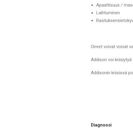
Apaattisuus / mas
Laihtuminen
Rasituksensietokyv
Oireet voivat voivat va
Addison voi kriisiytyä 
Addisonin kriisissä p
Diagnoosi