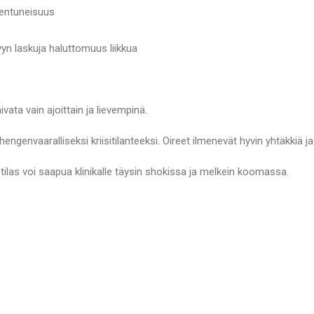
entuneisuus
yn laskuja haluttomuus liikkua
ivata vain ajoittain ja lievempinä.
hengenvaaralliseksi kriisitilanteeksi. Oireet ilmenevät hyvin yhtäkkiä ja
otilas voi saapua klinikalle täysin shokissa ja melkein koomassa.