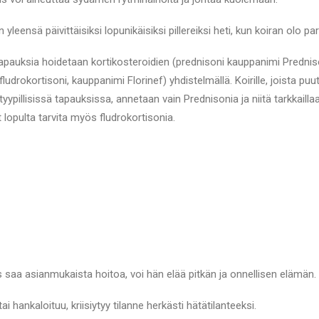
yleensä päivittäisiksi lopunikäisiksi pillereiksi heti, kun koiran olo pa
 tapauksia hoidetaan kortikosteroidien (prednisoni kauppanimi Prednis
ludrokortisoni, kauppanimi Florinef) yhdistelmällä. Koirille, joista puu
yypillisissä tapauksissa, annetaan vain Prednisonia ja niitä tarkkaillaan
 lopulta tarvita myös fludrokortisonia.
s saa asianmukaista hoitoa, voi hän elää pitkän ja onnellisen elämän.
i hankaloituu, kriisiytyy tilanne herkästi hätätilanteeksi.