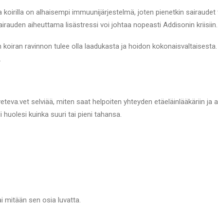
a koirilla on alhaisempi immuunijärjestelmä, joten pienetkin sairaudet 
airauden aiheuttama lisästressi voi johtaa nopeasti Addisonin kriisiin.
 koiran ravinnon tulee olla laadukasta ja hoidon kokonaisvaltaisesta
.
eva.vet selviää, miten saat helpoiten yhteyden etäeläinlääkäriin ja a
li huolesi kuinka suuri tai pieni tahansa.
ai mitään sen osia luvatta.