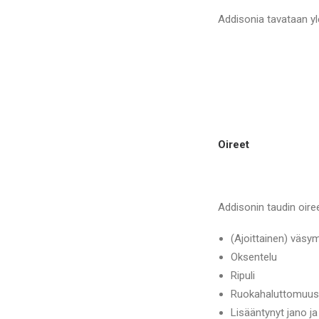
Addisonia tavataan ylei
Oireet
Addisonin taudin oiree
(Ajoittainen) väsym
Oksentelu
Ripuli
Ruokahaluttomuus
Lisääntynyt jano j