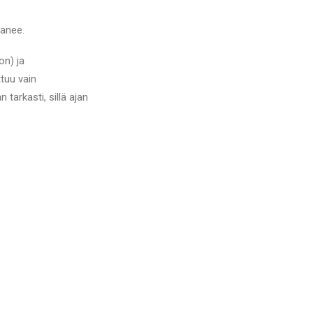
ranee.
on) ja
ttuu vain
 tarkasti, sillä ajan