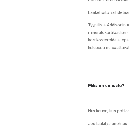
Lääkehoito vaihdetaan 
Tyypillisiä Addisonin
mineralokortikoidien (f
kortikosteroideja, epät
kuluessa ne saattavat
Mikä on ennuste?
Niin kauan, kun potila
Jos lääkitys unohtuu ta