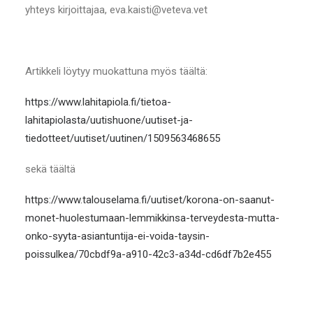
yhteys kirjoittajaa, eva.kaisti@veteva.vet
Artikkeli löytyy muokattuna myös täältä:
https://www.lahitapiola.fi/tietoa-
lahitapiolasta/uutishuone/uutiset-ja-
tiedotteet/uutiset/uutinen/1509563468655
sekä täältä
https://www.talouselama.fi/uutiset/korona-on-saanut-
monet-huolestumaan-lemmikkinsa-terveydesta-mutta-
onko-syyta-asiantuntija-ei-voida-taysin-
poissulkea/70cbdf9a-a910-42c3-a34d-cd6df7b2e455