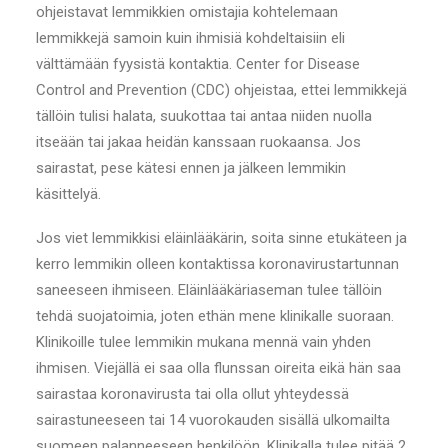
ohjeistavat lemmikkien omistajia kohtelemaan
lemmikkejä samoin kuin ihmisiä kohdeltaisiin eli
välttämään fyysistä kontaktia. Center for Disease
Control and Prevention (CDC) ohjeistaa, ettei lemmikkejä
tällöin tulisi halata, suukottaa tai antaa niiden nuolla
itseään tai jakaa heidän kanssaan ruokaansa. Jos
sairastat, pese kätesi ennen ja jälkeen lemmikin
käsittelyä.
Jos viet lemmikkisi eläinlääkärin, soita sinne etukäteen ja
kerro lemmikin olleen kontaktissa koronavirustartunnan
saneeseen ihmiseen. Eläinlääkäriaseman tulee tällöin
tehdä suojatoimia, joten ethän mene klinikalle suoraan.
Klinikoille tulee lemmikin mukana mennä vain yhden
ihmisen. Viejällä ei saa olla flunssan oireita eikä hän saa
sairastaa koronavirusta tai olla ollut yhteydessä
sairastuneeseen tai 14 vuorokauden sisällä ulkomailta
suomeen palanneeseen henkilöön. Klinikalla tulee pitää 2