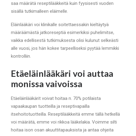
saa määrätä reseptilääkkeitä kuin fyysisesti vuoden
sisällä tutkimalleen eläimelle.
Eläinlääkäri voi klinikalle soitettaessakin kieltäytyä
määräämästä jatkoreseptiä esimerkiksi puhelimitse,
vaikka edellisestä tutkimuksesta olisi kulunut selkeästi
alle vuosi, jos hän kokee tarpeelliseksi pyytää lemmikki
kontrolliin.
Etäeläinlääkäri voi auttaa
monissa vaivoissa
Etäeläinlääkärit voivat hoitaa n. 70% potilaista
vapaakaupan tuotteilla ja reseptivapailla
itsehoitotuotteilla. Reseptilääkkeitä emme tällä hetkellä
voi määrätä, emme voi rikkoa lääkelakia. Voimme silti
hoitaa ison osan akuuttitapauksista ja antaa ohjeita