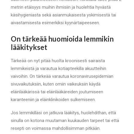
metrin etäisyys muihin ihmisiin ja huolehtia hyvästä
käsihygieniasta sekä asianmukaisesta yskimisestä tai
aivastamisesta esimerkiksi kyynärtaipeeseen.
On tärkeää huomioida lemmikin
lääkitykset
Tärkeää on nyt pitää huolta kroonisesti sairaista
lemmikeistä ja varautua kotiapteekilla akuutteihin
vaivoihin. On tärkeää varautua koronavirusepidemian
sivuvaikutuksiin, kuten omiin vaikeuksiin käydä
eläinlääkärissä tai eläinlääkäreiden joutumiseen
karanteeniin ja eläinklinikoiden sulkemiseen.
Jos lemmikilläsi on jatkuva lääkitys, huolehdithan, että
sinulla on kotona muutaman kuukauden tarpeet tai että
resepti on voimassa mahdollisimman pitkään.