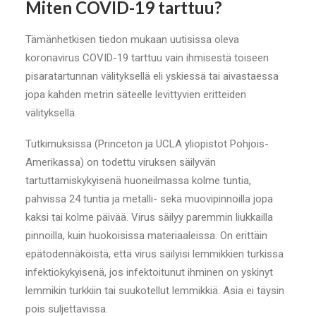
Miten COVID-19 tarttuu?
Tämänhetkisen tiedon mukaan uutisissa oleva
koronavirus COVID-19 tarttuu vain ihmisestä toiseen
pisaratartunnan välityksellä eli yskiessä tai aivastaessa
jopa kahden metrin säteelle levittyvien eritteiden
välityksellä.
Tutkimuksissa (Princeton ja UCLA yliopistot Pohjois-
Amerikassa) on todettu viruksen säilyvän
tartuttamiskykyisenä huoneilmassa kolme tuntia,
pahvissa 24 tuntia ja metalli- sekä muovipinnoilla jopa
kaksi tai kolme päivää. Virus säilyy paremmin liukkailla
pinnoilla, kuin huokoisissa materiaaleissa. On erittäin
epätodennäköistä, että virus säilyisi lemmikkien turkissa
infektiokykyisenä, jos infektoitunut ihminen on yskinyt
lemmikin turkkiin tai suukotellut lemmikkiä. Asia ei täysin
pois suljettavissa.