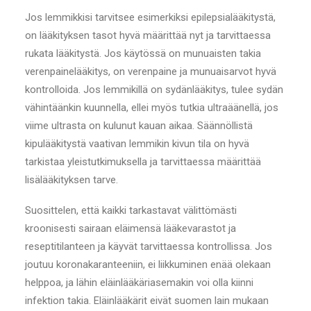
Jos lemmikkisi tarvitsee esimerkiksi epilepsialääkitystä,
on lääkityksen tasot hyvä määrittää nyt ja tarvittaessa
rukata lääkitystä. Jos käytössä on munuaisten takia
verenpainelääkitys, on verenpaine ja munuaisarvot hyvä
kontrolloida. Jos lemmikillä on sydänlääkitys, tulee sydän
vähintäänkin kuunnella, ellei myös tutkia ultraäänellä, jos
viime ultrasta on kulunut kauan aikaa. Säännöllistä
kipulääkitystä vaativan lemmikin kivun tila on hyvä
tarkistaa yleistutkimuksella ja tarvittaessa määrittää
lisälääkityksen tarve.
Suosittelen, että kaikki tarkastavat välittömästi
kroonisesti sairaan eläimensä lääkevarastot ja
reseptitilanteen ja käyvät tarvittaessa kontrollissa. Jos
joutuu koronakaranteeniin, ei liikkuminen enää olekaan
helppoa, ja lähin eläinlääkäriasemakin voi olla kiinni
infektion takia. Eläinlääkärit eivät suomen lain mukaan