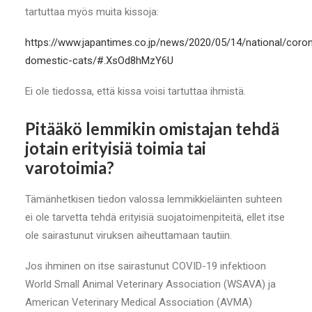
tartuttaa myös muita kissoja:
https://www.japantimes.co.jp/news/2020/05/14/national/coron
domestic-cats/#.XsOd8hMzY6U
Ei ole tiedossa, että kissa voisi tartuttaa ihmistä.
Pitääkö lemmikin omistajan tehdä
jotain erityisiä toimia tai
varotoimia?
Tämänhetkisen tiedon valossa lemmikkieläinten suhteen
ei ole tarvetta tehdä erityisiä suojatoimenpiteitä, ellet itse
ole sairastunut viruksen aiheuttamaan tautiin.
Jos ihminen on itse sairastunut COVID-19 infektioon
World Small Animal Veterinary Association (WSAVA) ja
American Veterinary Medical Association (AVMA)