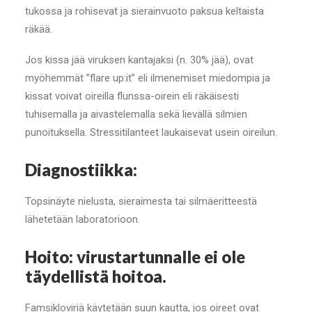
tukossa ja rohisevat ja sierainvuoto paksua keltaista
räkää.
Jos kissa jää viruksen kantajaksi (n. 30% jää), ovat
myöhemmät ”flare up:it” eli ilmenemiset miedompia ja
kissat voivat oireilla flunssa-oirein eli räkäisesti
tuhisemalla ja aivastelemalla sekä lievällä silmien
punoituksella. Stressitilanteet laukaisevat usein oireilun.
Diagnostiikka:
Topsinäyte nielusta, sieraimesta tai silmäeritteestä
lähetetään laboratorioon.
Hoito: virustartunnalle ei ole
täydellistä hoitoa.
Famsikloviriä käytetään suun kautta, jos oireet ovat