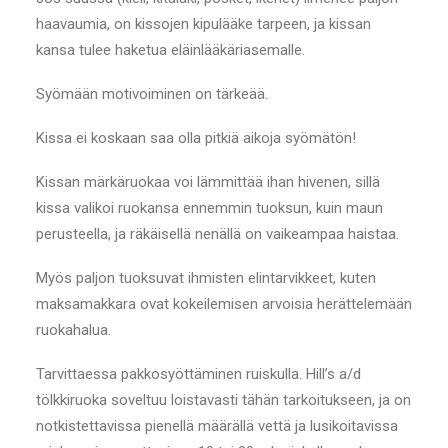
haavaumia, on kissojen kipulääke tarpeen, ja kissan
kansa tulee haketua eläinlääkäriasemalle.
Syömään motivoiminen on tärkeää.
Kissa ei koskaan saa olla pitkiä aikoja syömätön!
Kissan märkäruokaa voi lämmittää ihan hivenen, sillä
kissa valikoi ruokansa ennemmin tuoksun, kuin maun
perusteella, ja räkäisellä nenällä on vaikeampaa haistaa.
Myös paljon tuoksuvat ihmisten elintarvikkeet, kuten
maksamakkara ovat kokeilemisen arvoisia herättelemään
ruokahalua.
Tarvittaessa pakkosyöttäminen ruiskulla. Hill’s a/d
tölkkiruoka soveltuu loistavasti tähän tarkoitukseen, ja on
notkistettavissa pienellä määrällä vettä ja lusikoitavissa