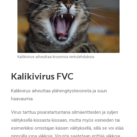
Kalikivirus aiheuttaa kroonisia ientulehduksia
Kalikivirus FVC
Kalikivirus aiheuttaa ylähengitystieoireita ja suun
haavaumia.
Virus tarttuu pisaratartuntana silmäeritteiden ja syljen
välityksellä kissasta kissaan, mutta myös esineiden tai
esimerkiksi omistajan käsien välityksellä, sillä se voi elää
pinnoilla jopa viikkoja. Virusta saatetaan erittää viikkoja