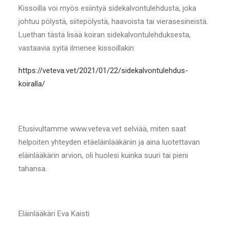
Kissoilla voi myös esiintyä sidekalvontulehdusta, joka
johtuu pölystä, siitepölystä, haavoista tai vierasesineistä.
Luethan tästä lisää koiran sidekalvontulehduksesta,
vastaavia syitä ilmenee kissoillakin:
https://veteva.vet/2021/01/22/sidekalvontulehdus-
koiralla/
Etusivultamme www.veteva.vet selviää, miten saat
helpoiten yhteyden etäeläinlääkäriin ja aina luotettavan
eläinlääkärin arvion, oli huolesi kuinka suuri tai pieni
tahansa.
Eläinlääkäri Eva Kaisti