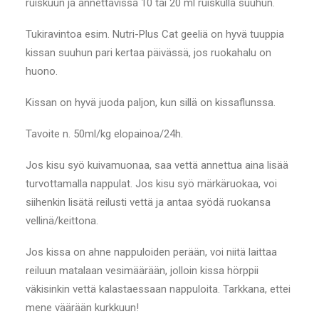
ruiskuun ja annettavissa 10 tai 20 ml ruiskulla suuhun.
Tukiravintoa esim. Nutri-Plus Cat geeliä on hyvä tuuppia
kissan suuhun pari kertaa päivässä, jos ruokahalu on
huono.
Kissan on hyvä juoda paljon, kun sillä on kissaflunssa.
Tavoite n. 50ml/kg elopainoa/24h.
Jos kisu syö kuivamuonaa, saa vettä annettua aina lisää
turvottamalla nappulat. Jos kisu syö märkäruokaa, voi
siihenkin lisätä reilusti vettä ja antaa syödä ruokansa
vellinä/keittona.
Jos kissa on ahne nappuloiden perään, voi niitä laittaa
reiluun matalaan vesimäärään, jolloin kissa hörppii
väkisinkin vettä kalastaessaan nappuloita. Tarkkana, ettei
mene väärään kurkkuun!