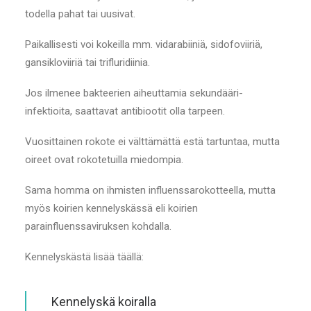
todella pahat tai uusivat.
Paikallisesti voi kokeilla mm. vidarabiiniä, sidofoviiriä,
gansikloviiriä tai trifluridiinia.
Jos ilmenee bakteerien aiheuttamia sekundääri-
infektioita, saattavat antibiootit olla tarpeen.
Vuosittainen rokote ei välttämättä estä tartuntaa, mutta
oireet ovat rokotetuilla miedompia.
Sama homma on ihmisten influenssarokotteella, mutta
myös koirien kennelyskässä eli koirien
parainfluenssaviruksen kohdalla.
Kennelyskästä lisää täällä:
Kennelyskä koiralla