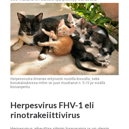
Herpesvirusta ilmenee erityisesti nuorilla kissoilla, sekä
kissatalouksissa mihin on juuri muuttanut n. 5-15 pv sisällä
kissanpentu
Herpesvirus FHV-1 eli
rinotrakeiittivirus
Herpesvirus aiheuttaa silmiin haavaumia ja on yleisin