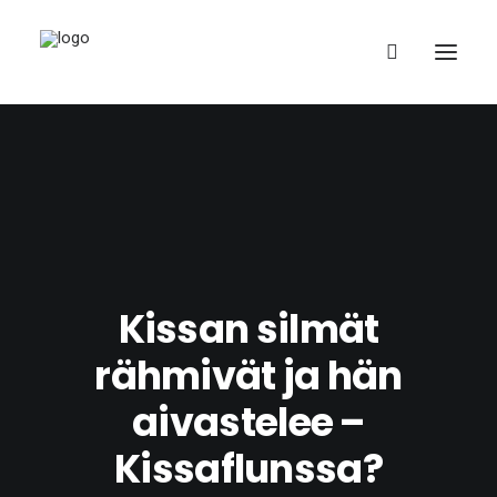
Suomi
Kissan silmät
rähmivät ja hän
aivastelee –
Kissaflunssa?