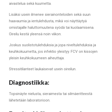
aivastelua sekä kuumetta.
Lisäksi usein ilmenee sierainonteloiden sekä suun
haavaumia ja ientulehdusta, mikä voi näyttäytyä
omistajalle haluttomuutena syödä tai kuolaamisena.
Oireilu kestä yleensä noin viikon.
Joskus suolistotulehduksia ja jopa niveltulehduksia ja
keuhkokuumetta, jos infektio yleistyy. FCV on kissojen
yleisin keuhkokuumeen aiheuttaja.
Stressitilanteet laukaisevat usein oireilun.
Diagnostiikka:
Topsinäyte nielusta, sieraimesta tai silmäeritteestä
lähetetään laboratorioon.