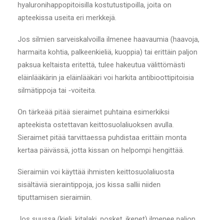
hyaluronihappopitoisilla kostutustipoilla, joita on
apteekissa useita eri merkkejä.
Jos silmien sarveiskalvoilla ilmenee haavaumia (haavoja,
harmaita kohtia, palkeenkieliä, kuoppia) tai erittäin paljon
paksua keltaista eritettä, tulee hakeutua välittömästi
eläinlääkärin ja eläinlääkäri voi harkita antibioottipitoisia
silmätippoja tai -voiteita.
On tärkeää pitää sieraimet puhtaina esimerkiksi
apteekista ostettavan keittosuolaliuoksen avulla.
Sieraimet pitää tarvittaessa puhdistaa erittäin monta
kertaa päivässä, jotta kissan on helpompi hengittää.
Sieraimiin voi käyttää ihmisten keittosuolaliuosta
sisältäviä sieraintippoja, jos kissa sallii niiden
tiputtamisen sieraimiin.
Jos suussa (kieli, kitalaki, posket, ikenet) ilmenee paljon