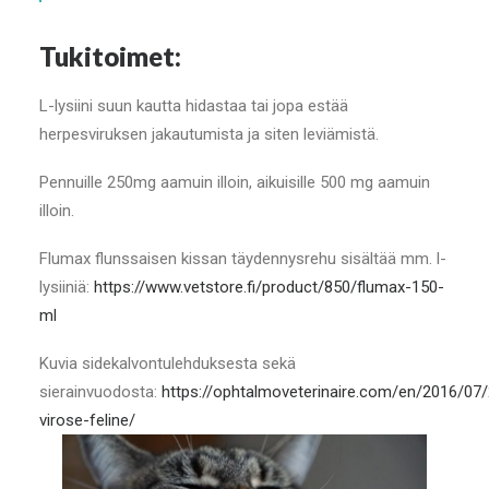
Tukitoimet:
L-lysiini suun kautta hidastaa tai jopa estää
herpesviruksen jakautumista ja siten leviämistä.
Pennuille 250mg aamuin illoin, aikuisille 500 mg aamuin
illoin.
Flumax flunssaisen kissan täydennysrehu sisältää mm. l-
lysiiniä:
https://www.vetstore.fi/product/850/flumax-150-
ml
Kuvia sidekalvontulehduksesta sekä
sierainvuodosta:
https://ophtalmoveterinaire.com/en/2016/07
virose-feline/