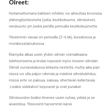
Oireet:
Hoitamattomana bakteeri-infektio voi aiheuttaa kroonisia
ylähengitystieoireita (yskä, keuhkokuume, silmäoireet,
nenävuoto ym.)sekä pienillä pennuilla keuhkokuumetta.
Yleisimmin vaivaa on pennuilla (2–6 kk), kissaloissa ja
monikissatalouksissa.
Klamydia alkaa usein yhden silmän voimakkaana
tulehtumisena ja leviää nopeasti myös toiseen silmään.
Silmät vuotavatalussa kirkasta nestettä, mutta aika pian
niissä voi olla paljon rähmää ja märkivä silmätulehdus,
missä erite on paksua, sakeaa, vihertävän kellertävää.
Lisäksi sidekalvot turpoavat ja ovat punakat.
Silmävuodon lisäksi ilmenee usein nuhaa, yskää ja se
aivastelua. Yleisvointi harvemmin kärsii.