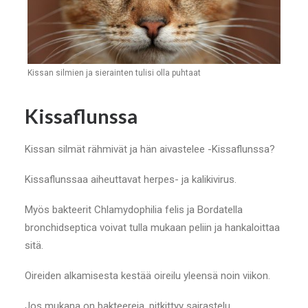
Kissan silmien ja sierainten tulisi olla puhtaat
Kissaflunssa
Kissan silmät rähmivät ja hän aivastelee -Kissaflunssa?
Kissaflunssaa aiheuttavat herpes- ja kalikivirus.
Myös bakteerit Chlamydophilia felis ja Bordatella
bronchidseptica voivat tulla mukaan peliin ja hankaloittaa
sitä.
Oireiden alkamisesta kestää oireilu yleensä noin viikon.
Jos mukana on bakteereja, pitkittyy sairastelu.