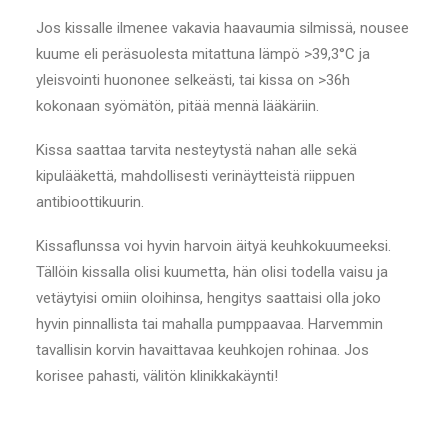
Jos kissalle ilmenee vakavia haavaumia silmissä, nousee
kuume eli peräsuolesta mitattuna lämpö >39,3°C ja
yleisvointi huononee selkeästi, tai kissa on >36h
kokonaan syömätön, pitää mennä lääkäriin.
Kissa saattaa tarvita nesteytystä nahan alle sekä
kipulääkettä, mahdollisesti verinäytteistä riippuen
antibioottikuurin.
Kissaflunssa voi hyvin harvoin äityä keuhkokuumeeksi.
Tällöin kissalla olisi kuumetta, hän olisi todella vaisu ja
vetäytyisi omiin oloihinsa, hengitys saattaisi olla joko
hyvin pinnallista tai mahalla pumppaavaa. Harvemmin
tavallisin korvin havaittavaa keuhkojen rohinaa. Jos
korisee pahasti, välitön klinikkakäynti!