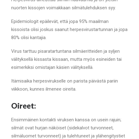
nuorten kissojen voimakkaan silmätulehduksen syy.
Epidemiologit epäilevät, että jopa 95% maailman
kissoista olisi joskus saanut herpesvirustartunnan ja jopa
80% olisi kantajia.
Virus tarttuu pisaratartuntana silmäeritteiden ja syljen
välityksellä kissasta kissaan, mutta myös esineiden tai
esimerkiksi omistajan käsien välityksellä.
Itämisaika herpesvirukselle on parista päivästä pariin
viikkoon, kunnes ilmenee oireita.
Oireet:
Ensimmäinen kontakti viruksen kanssa on usein rajuin;
silmät ovat hurjan näköiset (sidekalvot turvonneet,
silmäluomet turvonneet) ja tulehtuneet ja ylähengitystiet