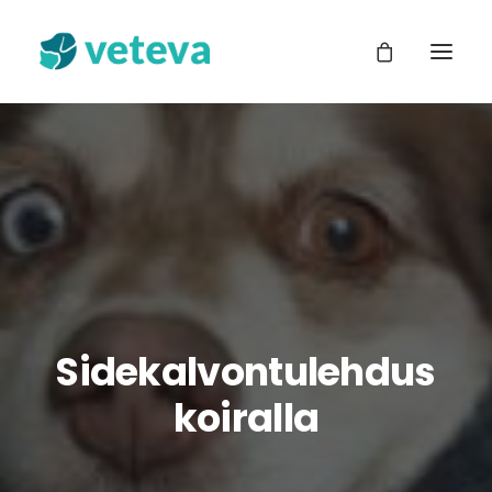
Suomi
Sidekalvontulehdus
koiralla