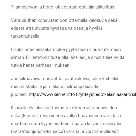
Tilannearvion ja hoito-ohjeet saat etäeläinlääkäriltäsi.
Varauduthan konsultaatioon ottamalla valokuvia sekä
edestä että sivusta hyvässä valossa ja hyvällä
tarkennuksella.
Lisäksi etäeläinlääkäri tulee pyytämään sinua tutkimaan
silmän. Eli lemmikin tulee olla lähelläsi ja sinun tulee voida
tutkia hänet parhaasi mukaan.
Jos silmävaivat uusivat tai ovat vakavia, tulee kuitenkin
mennä klinikalle ja mieluusti silmäspesialistin
puoleen.
https://www.kennelliitto.fi/yhteystiedot/elainlaakarit/si
Klinikalla eläinlääkäri tarkastaa silmän vierasesineiden
sekä (Flurecain-väriaineen avulla) haavaumien varalta ja
saattaa mitata kyynelnesteen määrän kuivasilmäisyyden
(Keratokonjunctivitis sicca) varalta ja voi mahdollisesti