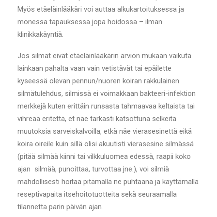
Myös etäeläinlääkäri voi auttaa alkukartoituksessa ja
monessa tapauksessa jopa hoidossa – ilman
klinikkakäyntiä.
Jos silmät eivät etäeläinlääkärin arvion mukaan vaikuta
lainkaan pahalta vaan vain vetistävät tai epäilette
kyseessä olevan pennun/nuoren koiran rakkulainen
silmätulehdus, silmissä ei voimakkaan bakteeri-infektion
merkkejä kuten erittäin runsasta tahmaavaa keltaista tai
vihreää eritettä, et näe tarkasti katsottuna selkeitä
muutoksia sarveiskalvoilla, etkä näe vierasesinettä eikä
koira oireile kuin sillä olisi akuutisti vierasesine silmässä
(pitää silmää kiinni tai vilkkuluomea edessä, raapii koko
ajan silmää, punoittaa, turvottaa jne.), voi silmiä
mahdollisesti hoitaa pitämällä ne puhtaana ja käyttämällä
reseptivapaita itsehoitotuotteita sekä seuraamalla
tilannetta parin päivän ajan.