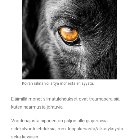
Koiran silmä voi ärtyä monesta eri syystä.
Eläimillä monet silmätulehdukset ovat traumaperäisiä,
kuten naarmusta johtuvia.
Vuodenajasta riippuen on paljon allergiaperäisiä
sidekalvontulehduksia, mm. loppukesästä/alkusyksystä
sekä keväisin.