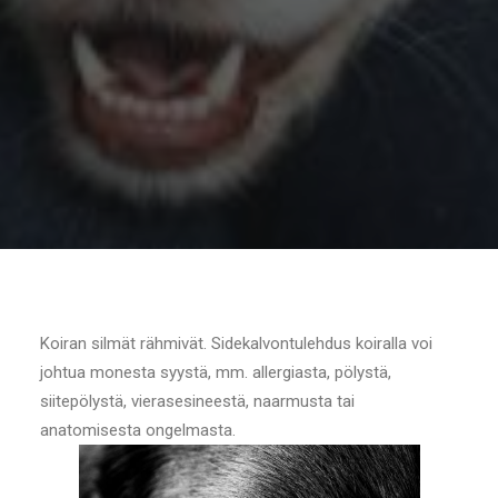
Koiran silmät rähmivät. Sidekalvontulehdus koiralla voi
johtua monesta syystä, mm. allergiasta, pölystä,
siitepölystä, vierasesineestä, naarmusta tai
anatomisesta ongelmasta.