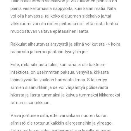
Tällöin alaluomen sidekalvon ja vilkkuluomen pinnalla on
pieniä vesikellomaisia näppylöitä, kuin kalan mätiä. Niitä
voi olla harvassa, tai koko alaluomen sidekalvo ja/tai
vilkkuluomi voi olla niiden peitossa niin, että niistä tuntuu
muodostuvan valtava epätasainen laatta.
Rakkulat aiheuttavat ärsytystä ja silmä voi kutista -> koira
raapii sitä ja hieroo päätään tyynyihin jne.
Erite, mitä silmästä tulee, kun siinä ei ole bakteeri-
infektiota, on useimmiten paksua, venyvää, kirkasta,
läpinäkyvää tai vaalean harmaata limaa. Sitä kertyy
silmien sisänurkkiin ja se voi värjääntyä pölisevästä
hikasta ja liasta tummaksi ja kuivua tummaksi kikkareeksi
silmän sisänurkkaan.
Vaiva johtunee siitä, ettei varsinkaan nuoren koiran
elimistö ole tottunut kaikkiin allergeeneihin ja ylireagoi.
Tätä saattaa esiintyä vanhemmillakin koirilla, ja nämä