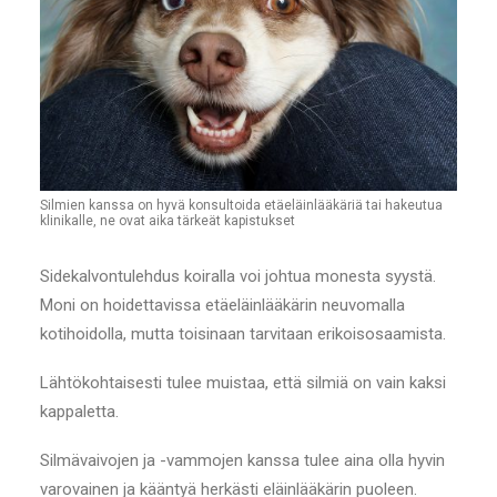
Silmien kanssa on hyvä konsultoida etäeläinlääkäriä tai hakeutua
klinikalle, ne ovat aika tärkeät kapistukset
Sidekalvontulehdus koiralla voi johtua monesta syystä.
Moni on hoidettavissa etäeläinlääkärin neuvomalla
kotihoidolla, mutta toisinaan tarvitaan erikoisosaamista.
Lähtökohtaisesti tulee muistaa, että silmiä on vain kaksi
kappaletta.
Silmävaivojen ja -vammojen kanssa tulee aina olla hyvin
varovainen ja kääntyä herkästi eläinlääkärin puoleen.