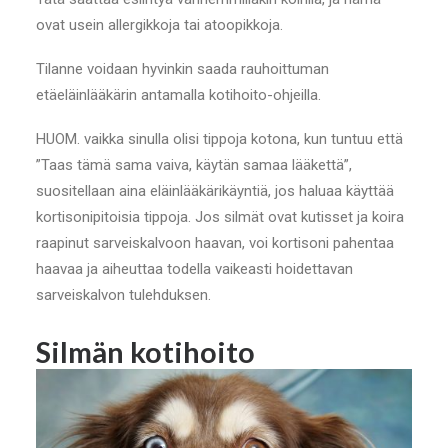
ovat usein allergikkoja tai atoopikkoja.
Tilanne voidaan hyvinkin saada rauhoittuman
etäeläinlääkärin antamalla kotihoito-ohjeilla.
HUOM. vaikka sinulla olisi tippoja kotona, kun tuntuu että
”Taas tämä sama vaiva, käytän samaa lääkettä”,
suositellaan aina eläinlääkärikäyntiä, jos haluaa käyttää
kortisonipitoisia tippoja. Jos silmät ovat kutisset ja koira
raapinut sarveiskalvoon haavan, voi kortisoni pahentaa
haavaa ja aiheuttaa todella vaikeasti hoidettavan
sarveiskalvon tulehduksen.
Silmän kotihoito