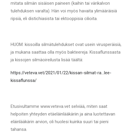
mitata silmän sisäisen paineen (kaihin tai värikalvon
tulehduksen varalta). Hän voi myös havaita ylimääräisiä
ripsiä, eli distichiasista tai ektooppisia cilioita.
HUOM. kissoilla silmätulehdukset ovat usein virusperäisiä,
ja mukana saattaa olla myös bakteereja. Kissaflunssasta
ja kissojen silmäoireilusta lisää täältä:
https://veteva.vet/2021/01/22/kissan-silmat-ra…lee-
kissaflunssa/
Etusivultamme www.veteva.vet selviää, miten saat
helpoiten yhteyden etäeläinlääkäriin ja aina luotettavan
eläinlääkärin arvion, oli huolesi kuinka suuri tai pieni
tahansa.