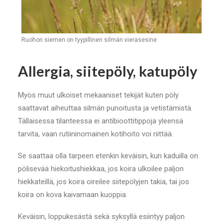
Ruohon siemen on tyypillinen silmän vierasesine
Allergia, siitepöly, katupöly
Myös muut ulkoiset mekaaniset tekijät kuten pöly
saattavat aiheuttaa silmän punoitusta ja vetistämistä.
Tällaisessa tilanteessa ei antibioottitippoja yleensä
tarvita, vaan rutiininomainen kotihoito voi riittää.
Se saattaa olla tarpeen etenkin keväisin, kun kaduilla on
pölisevää hiekoitushiekkaa, jos koira ulkoilee paljon
hiekkateillä, jos koira oireilee siitepölyjen takia, tai jos
koira on kova kaivamaan kuoppia.
Keväisin, loppukesästä sekä syksyllä esiintyy paljon