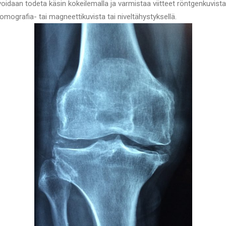
oidaan todeta käsin kokeilemalla ja varmistaa viitteet röntgenkuvista 
mografia- tai magneettikuvista tai niveltähystyksellä.