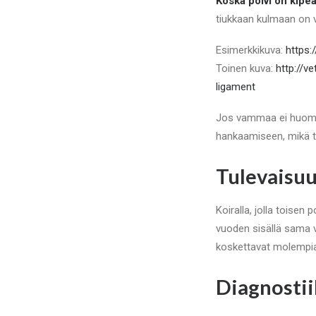
Koska polvi on kipeä 
tiukkaan kulmaan on v
Esimerkkikuva:
https:
Toinen kuva:
http://v
ligament
Jos vammaa ei huomata
hankaamiseen, mikä ta
Tulevaisuu
Koiralla, jolla toise
vuoden sisällä sama va
koskettavat molempia
Diagnostii