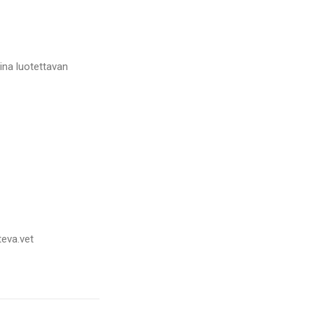
ina luotettavan
teva.vet