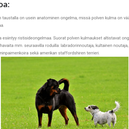
oa:
n taustalla on usein anatominen ongelma, missä polven kulma on väär
aa.
lla esiintyy ristisideongelmaa. Suorat polven kulmaukset altistavat onge
havaita mm. seuraavilla roduilla: labradorinnoutaja, kultainen noutaja,
rninpaimenkoira sekä amerikan staffordshiren terrieri.