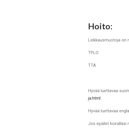
Hoito:
Leikkausmuotoja on m
TPLO
TTA
Hyvää luettavaa suo
ja.html
Hyvää luettavaa engla
Jos epäilet koirallas