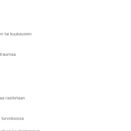
jen tai kuukausien
 traumaa.
jaa rasitetaan
 turvoksissa.