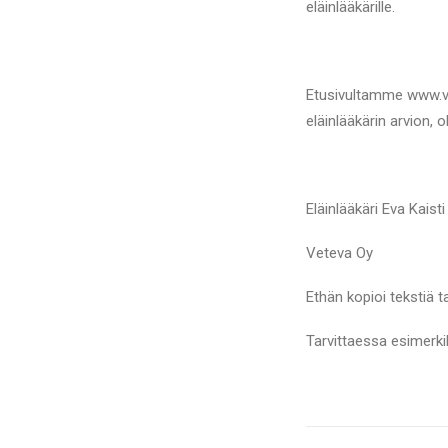
eläinlääkärille.
Etusivultamme www.vet
eläinlääkärin arvion, o
Eläinlääkäri Eva Kaisti
Veteva Oy
Ethän kopioi tekstiä t
Tarvittaessa esimerkik