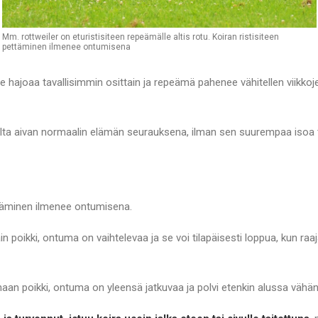
Mm. rottweiler on eturistisiteen repeämälle altis rotu. Koiran ristisiteen
pettäminen ilmenee ontumisena
ide hajoaa tavallisimmin osittain ja repeämä pahenee vähitellen viikko
pulta aivan normaalin elämän seurauksena, ilman sen suurempaa isoa
ttäminen ilmenee ontumisena.
ain poikki, ontuma on vaihtelevaa ja se voi tilapäisesti loppua, kun raa
naan poikki, ontuma on yleensä jatkuvaa ja polvi etenkin alussa vähän