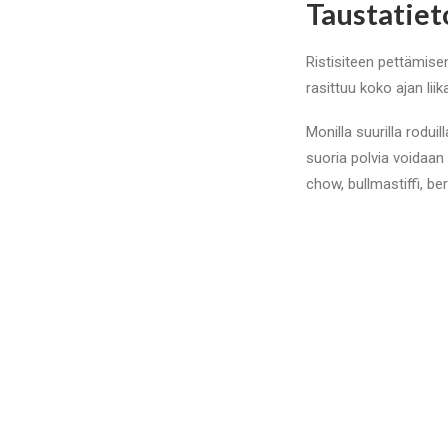
Taustatiet
Ristisiteen pettämise
rasittuu koko ajan liik
Monilla suurilla rodui
suoria polvia voidaan 
chow, bullmastiffi, be