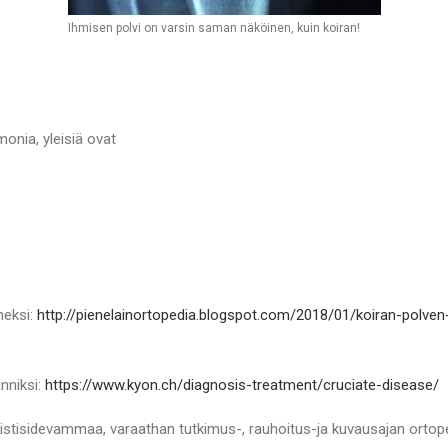
Ihmisen polvi on varsin saman näköinen, kuin koiran!
onia, yleisiä ovat
meksi:
http://pienelainortopedia.blogspot.com/2018/01/koiran-polven
nniksi:
https://www.kyon.ch/diagnosis-treatment/cruciate-disease/
i ristisidevammaa, varaathan tutkimus-, rauhoitus-ja kuvausajan ortop