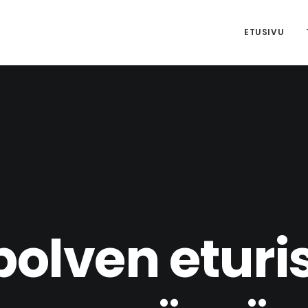
ETUSIVU
polven eturis