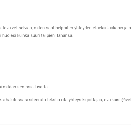
eva.vet selviää, miten saat helpoiten yhteyden etäeläinlääkäriin ja a
li huolesi kuinka suuri tai pieni tahansa.
ai mitään sen osia luvatta.
si halutessasi siteerata tekstiä ota yhteys kirjoittajaa, eva.kaisti@ve