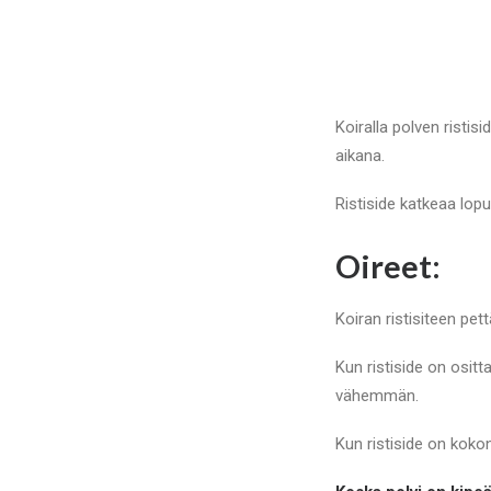
Koiralla polven ristis
aikana.
Ristiside katkeaa lo
Oireet:
Koiran ristisiteen pe
Kun ristiside on ositt
vähemmän.
Kun ristiside on koko