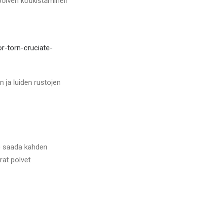
 polven koukistaminen
r-torn-cruciate-
 ja luiden rustojen
%) saada kahden
rat polvet