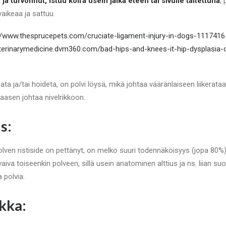
ja turvonnut, istuu koira usein jalka eteen tai sivulle taitettuna
,
aikeaa ja sattuu.
//www.thesprucepets.com/cruciate-ligament-injury-in-dogs-1117416
eterinarymedicine.dvm360.com/bad-hips-and-knees-it-hip-dysplasia-o
 ja/tai hoideta, on polvi löysä, mikä johtaa vääränlaiseen liikerataan
asen johtaa nivelrikkoon.
s:
n polven ristiside on pettänyt, on melko suuri todennäköisyys (jopa 80
iva toiseenkin polveen, sillä usein anatominen alttius ja ns. liian suo
 polvia.
kka: