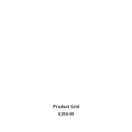
LISÄÄ OSTOSKORIIN
Product Grid
£
250.00