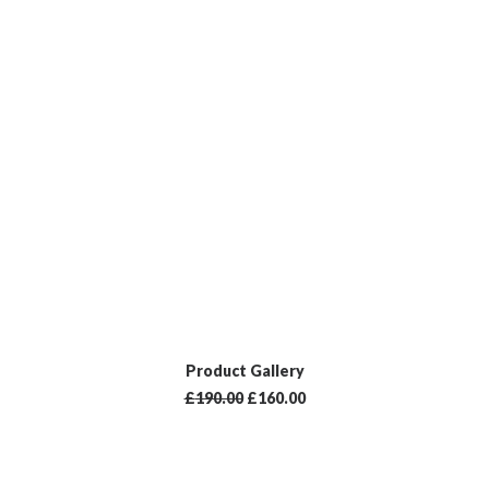
LISÄÄ OSTOSKORIIN
Product Gallery
£
190.00
£
160.00