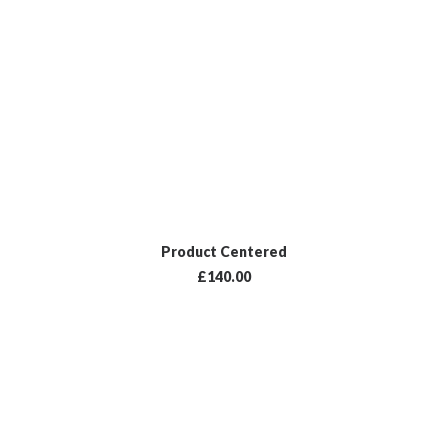
LISÄÄ OSTOSKORIIN
Product Centered
£
140.00