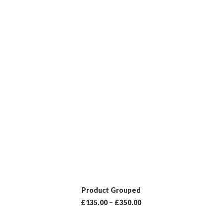
NÄYTÄ TUOTTEET
Product Grouped
£
135.00
–
£
350.00