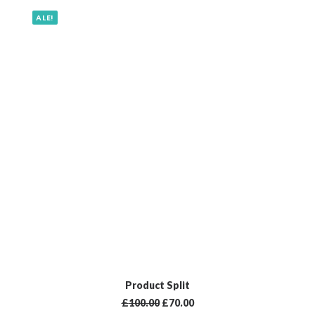
ALE!
LISÄÄ OSTOSKORIIN
Product Split
£
100.00
£
70.00