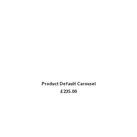
LISÄÄ OSTOSKORIIN
Product Default Carousel
£
235.00