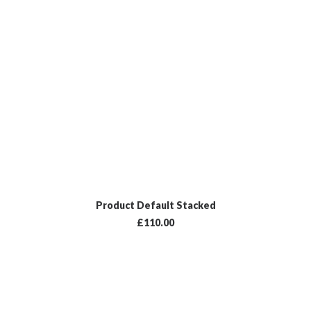
LISÄÄ OSTOSKORIIN
Product Default Stacked
£
110.00