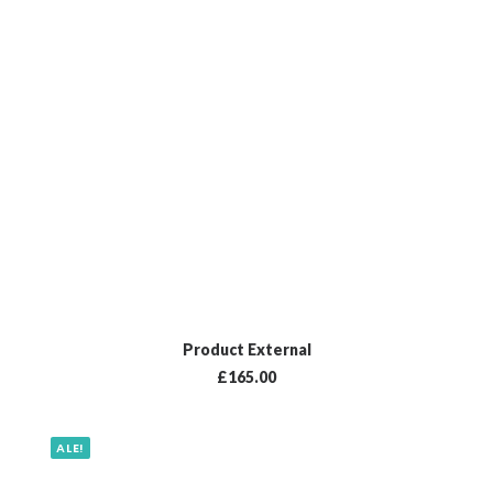
BUY ON THEMEFOREST
Product External
£
165.00
ALE!